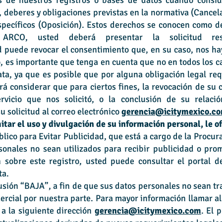
os de nuestros registros o bases de datos cuando cons
s, deberes y obligaciones previstas en la normativa (Cancel
specíficos (Oposición). Estos derechos se conocen como d
ARCO, usted deberá presentar la solicitud resp
d puede revocar el consentimiento que, en su caso, nos ha
, es importante que tenga en cuenta que no en todos los c
ata, ya que es posible que por alguna obligación legal re
á considerar que para ciertos fines, la revocación de su 
vicio que nos solicitó, o la conclusión de su relaci
 solicitud al correo electrónico
gerencia@icitymexico.c
itar el uso y divulgación de su información personal, le o
úblico para Evitar Publicidad, que está a cargo de la Procu
rsonales no sean utilizados para recibir publicidad o pr
n sobre este registro, usted puede consultar el portal 
ta.
clusión “BAJA”, a fin de que sus datos personales no sean t
mercial por nuestra parte. Para mayor información llamar a
 a la siguiente dirección
gerencia@icitymexico.com
. El 