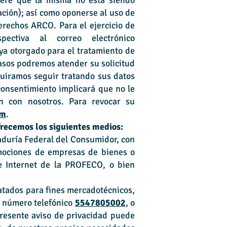
idere que la misma no está siendo
ación); así como oponerse al uso de
erechos ARCO. Para el ejercicio de
ectiva al correo electrónico
ya otorgado para el tratamiento de
asos podremos atender su solicitud
quiramos seguir tratando sus datos
consentimiento implicará que no le
ón con nosotros. Para revocar su
om
.
frecemos los siguientes medios:
raduría Federal del Consumidor, con
omociones de empresas de bienes o
de Internet de la PROFECO, o bien
ratados para fines mercadotécnicos,
l número telefónico
5547805002
, o
presente aviso de privacidad puede