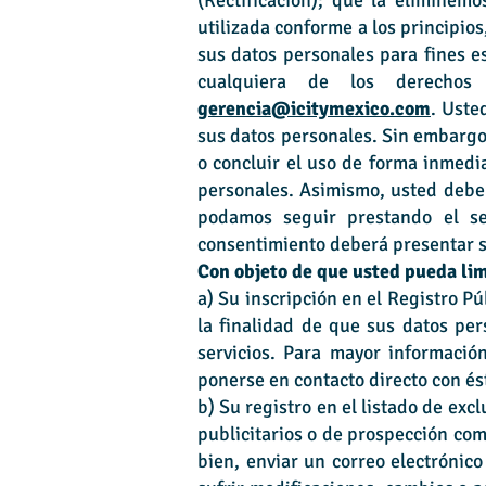
(Rectificación); que la eliminem
utilizada conforme a los principio
sus datos personales para fines e
cualquiera de los derechos 
gerencia@icitymexico.com
. Uste
sus datos personales. Sin embargo
o concluir el uso de forma inmedi
personales. Asimismo, usted deber
podamos seguir prestando el ser
consentimiento deberá presentar su
Con objeto de que usted pueda lim
a) Su inscripción en el Registro P
la finalidad de que sus datos pe
servicios. Para mayor informació
ponerse en contacto directo con és
b) Su registro en el listado de ex
publicitarios o de prospección co
bien, enviar un correo electrónico