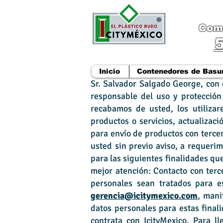
Comu
Inicio
Contenedores de Basu
Sr. Salvador Salgado George, con
responsable del uso y protección
recabamos de usted, los utilizar
productos o servicios, actualizac
para envío de productos con terce
usted sin previo aviso, a requeri
para las siguientes finalidades que
mejor atención: Contacto con terc
personales sean tratados para e
gerencia@icitymexico.com
, mani
datos personales para estas final
contrata con IcityMexico. Para ll