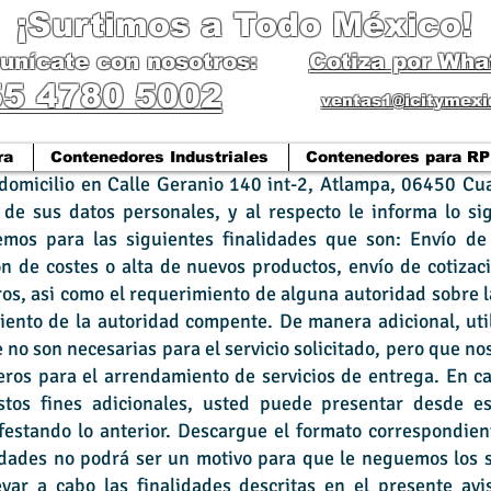
¡Surtimos a Todo México!
nícate con nosotros:
Cotiza por Wh
55 4780 5002
ventas1@icitymex
ra
Contenedores Industriales
Contenedores para RP
 domicilio en Calle Geranio 140 int-2, Atlampa, 06450 Cu
 de sus datos personales, y al respecto le informa lo si
emos para las siguientes finalidades que son: Envío de
ión de costes o alta de nuevos productos, envío de cotiza
ros, asi como el requerimiento de alguna autoridad sobre l
miento de la autoridad compente. De manera adicional, ut
 no son necesarias para el servicio solicitado, pero que no
eros para el arrendamiento de servicios de entrega. En 
stos fines adicionales, usted puede presentar desde e
festando lo anterior. Descargue el formato correspondien
idades no podrá ser un motivo para que le neguemos los se
evar a cabo las finalidades descritas en el presente avi